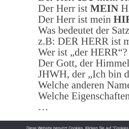
Der Herr ist
MEIN
Hi
Der Herr ist mein
HI
Was bedeutet der Sat
z.B: DER HERR ist m
Wer ist „der HERR“
Der Gott, der Himmel
JHWH, der „Ich bin de
Welche anderen Name
Welche Eigenschaften
…
Diese Website benutzt Cookies. Klicken Sie auf "Cookies