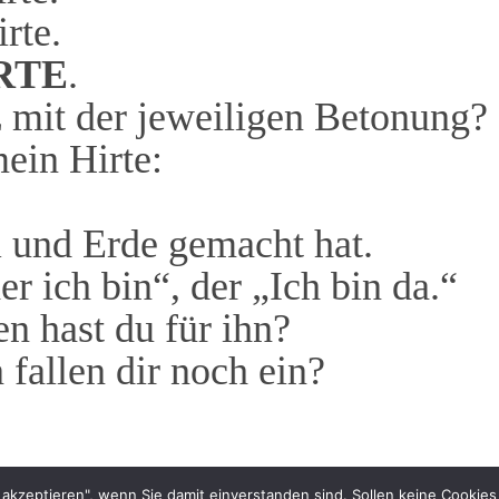
rte.
RTE
.
z mit der jeweiligen Betonung?
ein Hirte:
?
 und Erde gemacht hat.
r ich bin“, der „Ich bin da.“
n hast du für ihn?
 fallen dir noch ein?
 akzeptieren", wenn Sie damit einverstanden sind. Sollen keine Cookies