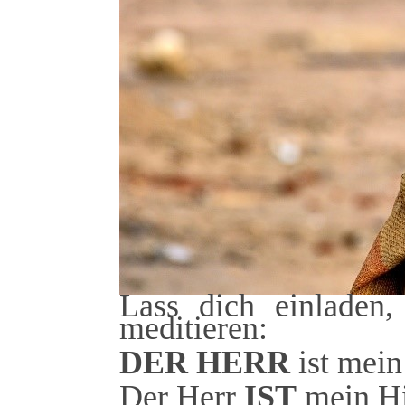
Lass dich einladen,
meditieren:
DER HERR
ist mein
Der Herr
IST
mein Hi