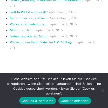
Gottes „Ranking“ – überraschend und befreiend
September 1,
2015
Gott beWEGt – move it!
September 1, 2015
Im Sommer war viel los…
September 1, 2015
Wir verabschieden uns…
September 1, 2015
Moin und Hallo
September 1, 2015
Guten Tag, ich bin Mirco
September 1, 2015
Wir begrüßen Paul Castro im CVJM Hagen
September 1,
2015
Diese Website benutzt Cookies. Klicken Sie auf "Cookies
Ashe Theme by Royal-Flush - 2026 ©
akzeptieren", wenn Sie damit einverstanden sind. Sollen keine
Cookies gespeichert werden, klicken Sie auf "Cookies
ablehnen".
Cookies akzeptieren
Cookies ablehnen